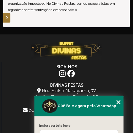
organização impecável. No Divinas Festas, somos especialistas em
organizar confraternizações empresariais e...
S
SIGA-NOS
DIVINA’S FESTAS
Rua Seikiti Nakayama, 72
Jardim Tupanci - Barueri - SP
(11) 96775-0923
Olá! Fale agora pelo WhatsApp
buffetdivinasfestasoficial@gmail.com
MENU
Insira seu telefone
HOME