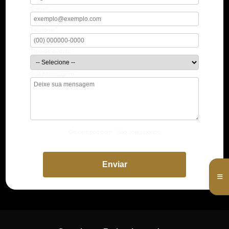
E-mail *
Telefone *
Tipo de evento *
Sua Mensagem *
Os campos com * são obrigatórios