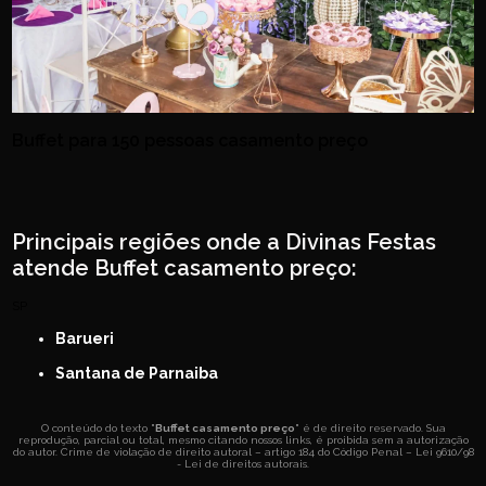
Buffet para 150 pessoas casamento preço
Principais regiões onde a Divinas Festas
atende Buffet casamento preço:
SP
Barueri
Santana de Parnaiba
O conteúdo do texto "
Buffet casamento preço
" é de direito reservado. Sua
reprodução, parcial ou total, mesmo citando nossos links, é proibida sem a autorização
do autor. Crime de violação de direito autoral – artigo 184 do Código Penal –
Lei 9610/98
- Lei de direitos autorais
.