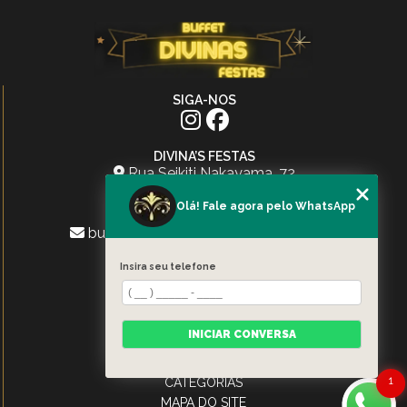
SIGA-NOS
DIVINA’S FESTAS
Rua Seikiti Nakayama, 72
Jardim Tupanci - Barueri - SP
Olá! Fale agora pelo WhatsApp
(11) 96775-0923
buffetdivinasfestasoficial@gmail.com
MENU
Insira seu telefone
HOME
SERVIÇOS
ESPAÇO
INICIAR CONVERSA
CARDÁPIO
CONTATO
1
CATEGORIAS
MAPA DO SITE