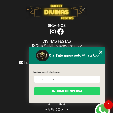
SIGA-NOS
DIVINA’S FESTAS
Rua Seikiti Nakayama, 72
Jardim Tupanci - Barueri - SP
Olá! Fale agora pelo WhatsApp
(11) 96775-0923
buffetdivinasfestasoficial@gmail.com
MENU
Insira seu telefone
HOME
SERVIÇOS
ESPAÇO
INICIAR CONVERSA
CARDÁPIO
CONTATO
1
CATEGORIAS
MAPA DO SITE